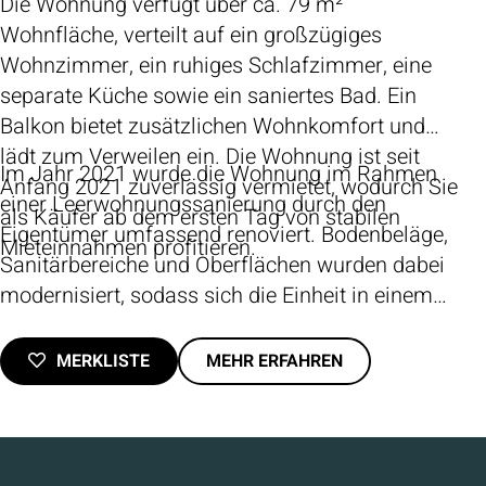
Die Wohnung verfügt über ca. 79 m²
Wohnfläche, verteilt auf ein großzügiges
Wohnzimmer, ein ruhiges Schlafzimmer, eine
separate Küche sowie ein saniertes Bad. Ein
Balkon bietet zusätzlichen Wohnkomfort und
lädt zum Verweilen ein. Die Wohnung ist seit
Im Jahr 2021 wurde die Wohnung im Rahmen
Anfang 2021 zuverlässig vermietet, wodurch Sie
einer Leerwohnungssanierung durch den
als Käufer ab dem ersten Tag von stabilen
Eigentümer umfassend renoviert. Bodenbeläge,
Mieteinnahmen profitieren.
Sanitärbereiche und Oberflächen wurden dabei
modernisiert, sodass sich die Einheit in einem
zeitgemäßen Zustand präsentiert.
MERKLISTE
MEHR ERFAHREN